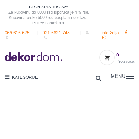
BESPLATNA DOSTAVA
Za kupovinu do 6000 rsd isporuka je 479 rsd.
Kupovina preko 6000 rsd besplatna dostava,
izuzev nameštaja.
069 616 625
|
021 6621 748
|
|
Lista želja
0
Proizvoda
MENU
KATEGORIJE