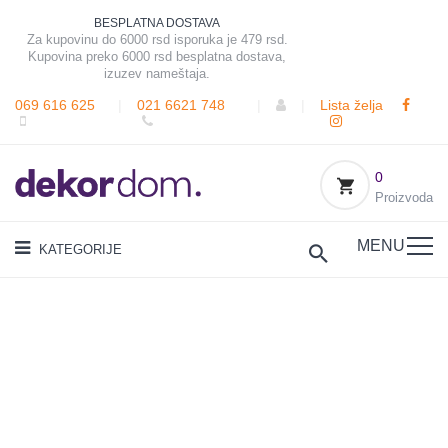
BESPLATNA DOSTAVA
Za kupovinu do 6000 rsd isporuka je 479 rsd.
Kupovina preko 6000 rsd besplatna dostava,
izuzev nameštaja.
069 616 625
|
021 6621 748
|
|
Lista želja
0
Proizvoda
MENU
KATEGORIJE