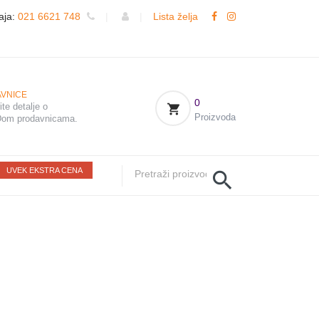
aja:
021 6621 748
|
|
Lista želja
VNICE
0
te detalje o
Proizvoda
om prodavnicama.
UVEK EKSTRA CENA