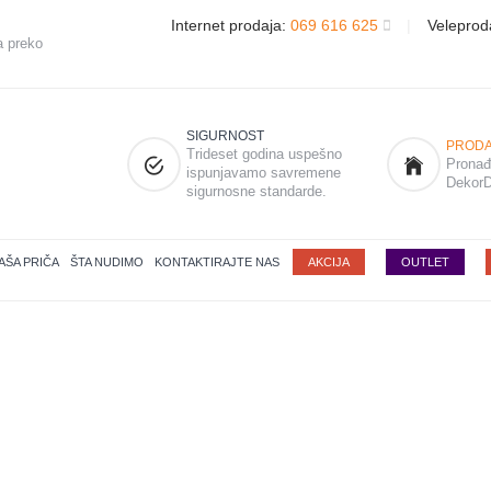
Internet prodaja:
069 616 625
|
Veleprod
a preko
SIGURNOST
PRODA
Trideset godina uspešno
Pronađi
ispunjavamo savremene
DekorD
sigurnosne standarde.
AŠA PRIČA
ŠTA NUDIMO
KONTAKTIRAJTE NAS
AKCIJA
OUTLET