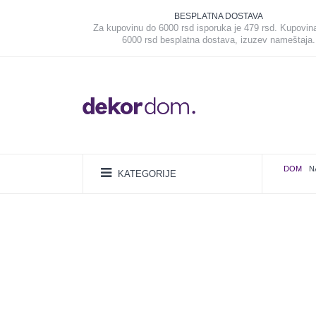
BESPLATNA DOSTAVA
Za kupovinu do 6000 rsd isporuka je 479 rsd. Kupovin
6000 rsd besplatna dostava, izuzev nameštaja.
DOM
N
KATEGORIJE