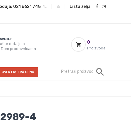
odaja:
021 6621 748
|
|
Lista želja
AVNICE
0
đite detalje o
Proizvoda
rDom prodavnicama.
UVEK EKSTRA CENA
32989-4