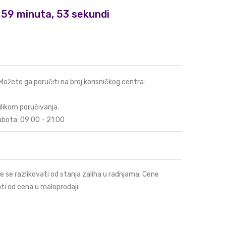
i, 59 minuta, 53 sekundi
 Možete ga poručiti na broj korisničkog centra:
ilikom poručivanja.
ubota: 09:00 - 21:00
e se razlikovati od stanja zaliha u radnjama. Cene
ti od cena u maloprodaji.