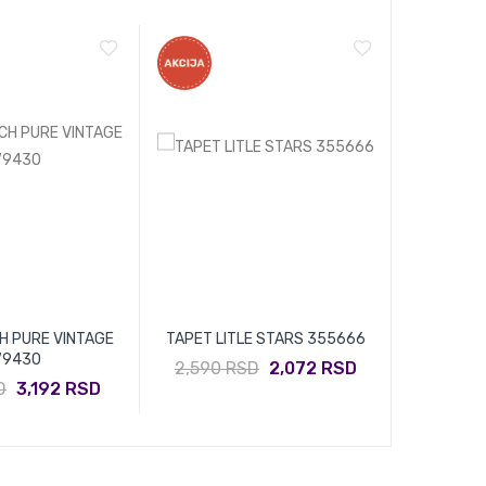
H PURE VINTAGE
TAPET LITLE STARS 355666
TAPET L
79430
2,590 RSD
2,072 RSD
2,590 
D
3,192 RSD