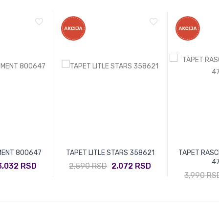
MENT 800647
TAPET LITLE STARS 358621
TAPET RASC
4
3,032 RSD
2,590 RSD
2,072 RSD
3,990 RS