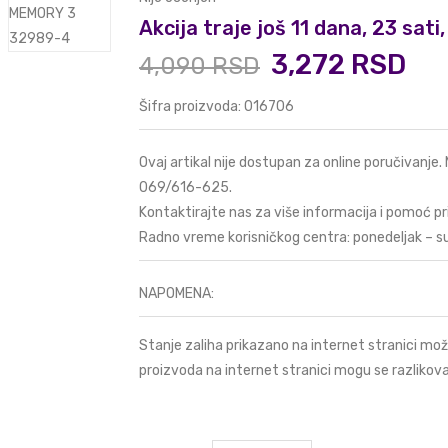
Akcija traje još 11 dana, 23 sat
3,272 RSD
4,090 RSD
Šifra proizvoda: 016706
Ovaj artikal nije dostupan za online poručivanje.
069/616-625
.
Kontaktirajte nas za više informacija i pomoć pr
Radno vreme korisničkog centra: ponedeljak – s
NAPOMENA:
Stanje zaliha prikazano na internet stranici mož
proizvoda na internet stranici mogu se razlikova