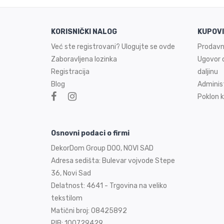
KORISNIČKI NALOG
KUPOV
Već ste registrovani? Ulogujte se ovde
Prodavn
Zaboravljena lozinka
Ugovor o
Registracija
daljinu
Blog
Adminis
Poklon k
Osnovni podaci o firmi
DekorDom Group DOO, NOVI SAD
Adresa sedišta: Bulevar vojvode Stepe
36, Novi Sad
Delatnost: 4641 - Trgovina na veliko
tekstilom
Matični broj: 08425892
PIB: 100729429