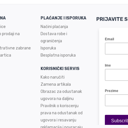
INA
PLAĆANJE I ISPORUKA
PRIJAVITE 
ice
Načini plaćanja
 prodaji na
Dostava robe i
ograničenja
trativne zabrane
Isporuka
artica
Besplatna isporuka
KORISNIČKI SERVIS
Kako naručiti
Zamena artikala
Obrazac za odustanak
ugovora na daljinu
Pravilnik o koriscenju
prava na odustanak od
ugovora i resavanju
reklamacija i povracaju