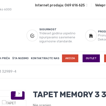
Internet prodaja:
069 616 625
|
Velepr
eko 6000
SIGURNOST
PROD
Trideset godina uspešno
Prona
ispunjavamo savremene
Deko
sigurnosne standarde.
A PRIČA
ŠTA NUDIMO
KONTAKTIRAJTE NAS
AKCIJA
OUTLET
3 32989-4
TAPET MEMORY 3 
Nije ocenjen