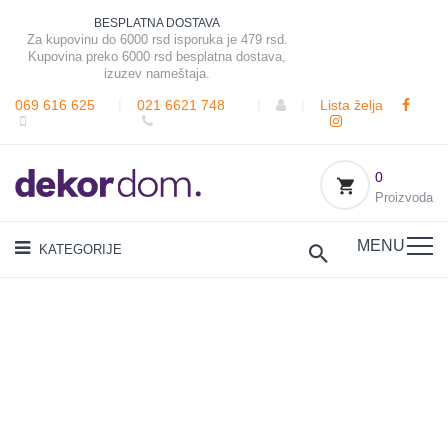
BESPLATNA DOSTAVA
Za kupovinu do 6000 rsd isporuka je 479 rsd.
Kupovina preko 6000 rsd besplatna dostava,
izuzev nameštaja.
069 616 625
|
021 6621 748
|
|
Lista želja
0
Proizvoda
MENU
KATEGORIJE