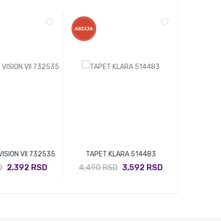
ISION VII 732535
TAPET KLARA 514483
TAPET N
D
2,392 RSD
4,490 RSD
3,592 RSD
3,790 