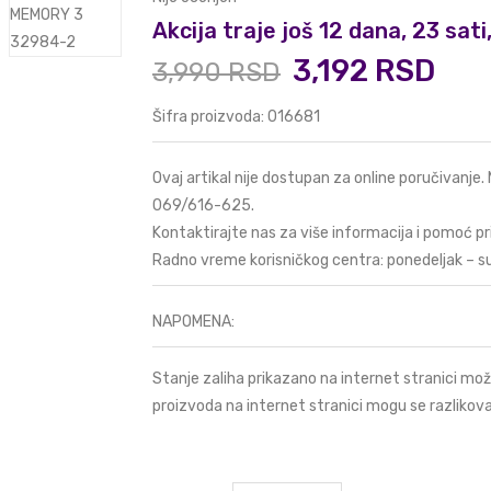
Akcija traje još 12 dana, 23 sat
3,192 RSD
3,990 RSD
Šifra proizvoda: 016681
Ovaj artikal nije dostupan za online poručivanje.
069/616-625
.
Kontaktirajte nas za više informacija i pomoć pr
Radno vreme korisničkog centra: ponedeljak – s
NAPOMENA:
Stanje zaliha prikazano na internet stranici mož
proizvoda na internet stranici mogu se razlikova