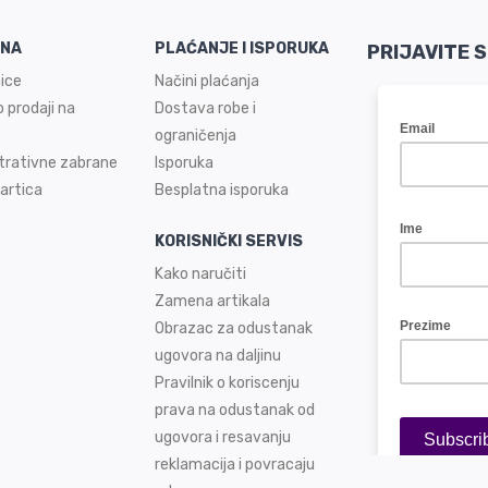
INA
PLAĆANJE I ISPORUKA
PRIJAVITE 
ice
Načini plaćanja
 prodaji na
Dostava robe i
ograničenja
trativne zabrane
Isporuka
artica
Besplatna isporuka
KORISNIČKI SERVIS
Kako naručiti
Zamena artikala
Obrazac za odustanak
ugovora na daljinu
Pravilnik o koriscenju
prava na odustanak od
ugovora i resavanju
reklamacija i povracaju