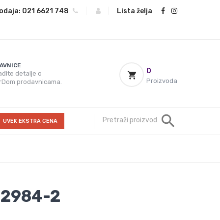
odaja:
021 6621 748
|
|
Lista želja
AVNICE
0
đite detalje o
Proizvoda
rDom prodavnicama.
UVEK EKSTRA CENA
32984-2