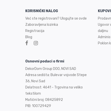
KORISNIČKI NALOG
KUPOV
Već ste registrovani? Ulogujte se ovde
Prodavn
Zaboravljena lozinka
Ugovor o
Registracija
daljinu
Blog
Adminis
Poklon k
Osnovni podaci o firmi
DekorDom Group DOO, NOVI SAD
Adresa sedišta: Bulevar vojvode Stepe
36, Novi Sad
Delatnost: 4641 - Trgovina na veliko
tekstilom
Matični broj: 08425892
PIB: 100729429