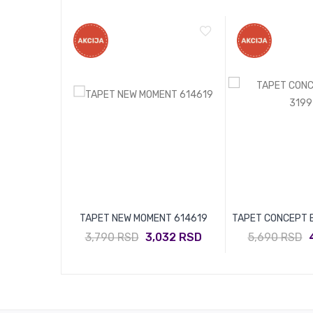
RS 358346
TAPET NEW MOMENT 614619
TAPET CONCEPT E
072 RSD
3,790 RSD
3,032 RSD
5,690 RSD