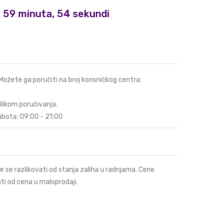
i, 59 minuta, 53 sekundi
 Možete ga poručiti na broj korisničkog centra:
ilikom poručivanja.
ubota: 09:00 - 21:00
e se razlikovati od stanja zaliha u radnjama. Cene
ti od cena u maloprodaji.