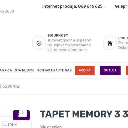
Internet prodaja:
069 616 625
|
Velepr
eko 6000
SIGURNOST
PROD
Trideset godina uspešno
Prona
ispunjavamo savremene
Deko
sigurnosne standarde.
A PRIČA
ŠTA NUDIMO
KONTAKTIRAJTE NAS
AKCIJA
OUTLET
3 32984-2
TAPET MEMORY 3 
Nije ocenjen