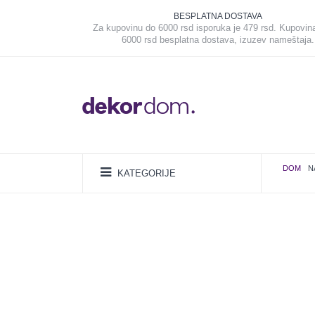
BESPLATNA DOSTAVA
Za kupovinu do 6000 rsd isporuka je 479 rsd. Kupovin
6000 rsd besplatna dostava, izuzev nameštaja.
DOM
N
KATEGORIJE