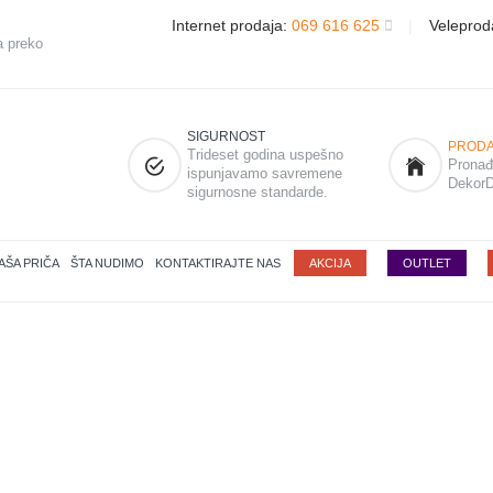
Internet prodaja:
069 616 625
|
Veleprod
a preko
SIGURNOST
PRODA
Trideset godina uspešno
Pronađi
ispunjavamo savremene
DekorD
sigurnosne standarde.
AŠA PRIČA
ŠTA NUDIMO
KONTAKTIRAJTE NAS
AKCIJA
OUTLET