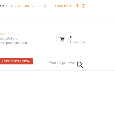
aja:
021 6621 748
|
|
Lista želja
VNICE
0
te detalje o
Proizvoda
om prodavnicama.
UVEK EKSTRA CENA