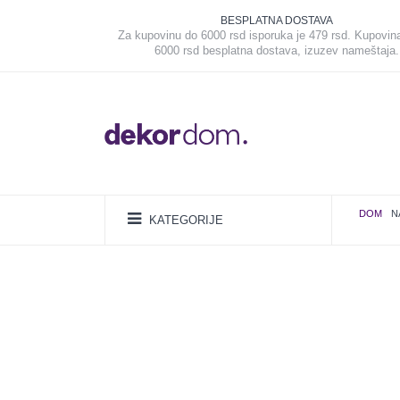
BESPLATNA DOSTAVA
Za kupovinu do 6000 rsd isporuka je 479 rsd. Kupovin
6000 rsd besplatna dostava, izuzev nameštaja.
DOM
N
KATEGORIJE