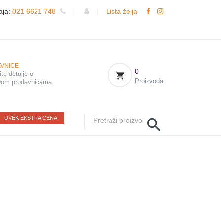
aja:
021 6621 748
|
|
Lista želja
VNICE
0
te detalje o
Proizvoda
om prodavnicama.
UVEK EKSTRA CENA