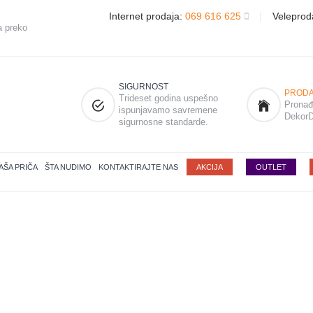
Internet prodaja:
069 616 625
|
Veleprod
a preko
SIGURNOST
PRODA
Trideset godina uspešno
Pronađi
ispunjavamo savremene
DekorD
sigurnosne standarde.
AŠA PRIČA
ŠTA NUDIMO
KONTAKTIRAJTE NAS
AKCIJA
OUTLET