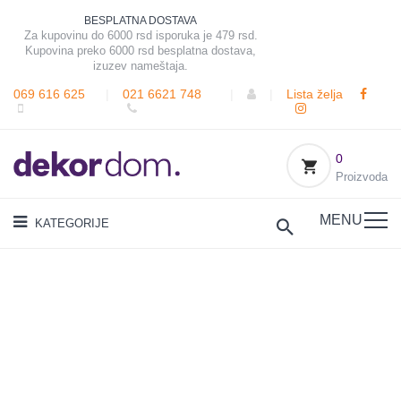
BESPLATNA DOSTAVA
Za kupovinu do 6000 rsd isporuka je 479 rsd.
Kupovina preko 6000 rsd besplatna dostava,
izuzev nameštaja.
069 616 625
|
021 6621 748
|
|
Lista želja
0
Proizvoda
MENU
KATEGORIJE