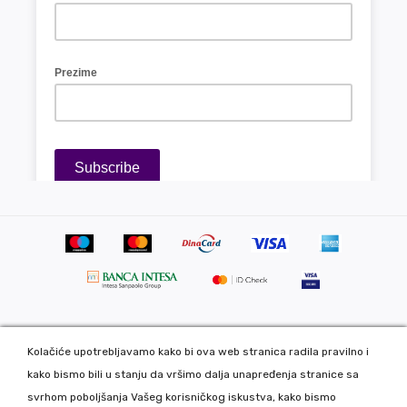
Kolačiće upotrebljavamo kako bi ova web stranica radila pravilno i
Copyright 2020 DekorDom Group DOO. All Rights Reserved. Web
kako bismo bili u stanju da vršimo dalja unapređenja stranice sa
development: CMS by Global Webmasters -
svrhom poboljšanja Vašeg korisničkog iskustva, kako bismo