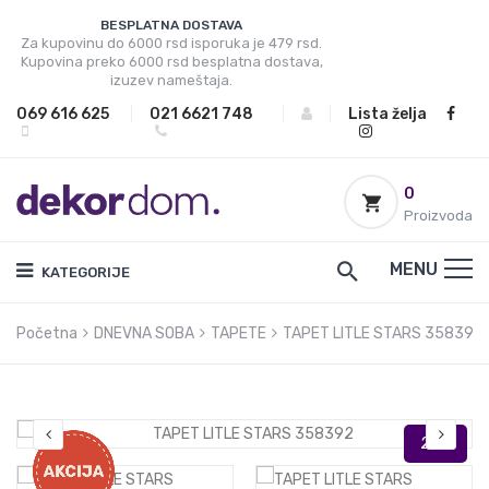
BESPLATNA DOSTAVA
Za kupovinu do 6000 rsd isporuka je 479 rsd.
Kupovina preko 6000 rsd besplatna dostava,
izuzev nameštaja.
069 616 625
|
021 6621 748
|
|
Lista želja
0
Proizvoda
MENU
KATEGORIJE
Početna
DNEVNA SOBA
TAPETE
TAPET LITLE STARS 358392