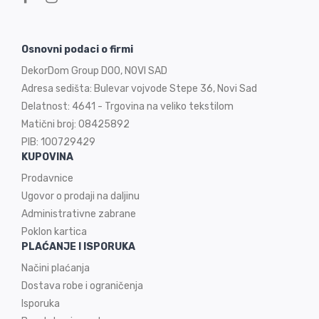
Osnovni podaci o firmi
DekorDom Group DOO, NOVI SAD
Adresa sedišta: Bulevar vojvode Stepe 36, Novi Sad
Delatnost: 4641 - Trgovina na veliko tekstilom
Matični broj: 08425892
PIB: 100729429
KUPOVINA
Prodavnice
Ugovor o prodaji na
daljinu
Administrativne zabrane
Poklon kartica
PLAĆANJE I ISPORUKA
Načini plaćanja
Dostava robe i ograničenja
Isporuka