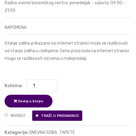
Radno vreme korisničkog centra: ponedeljak – subota: 09:00 -
21:00
NAPOMENA:
Stanje zaliha prikazano na internet stranici može se razlikovati
od stanja zaliha u radnjama. Cene proizvoda na internet stranici
mogu se razlikovati od cena u maloprodaji.
Količina:
Dodaj u korpu
Wishlist
TRAŽI U PRODAVNICI
Kategorije:
DNEVNA SOBA
TAPETE