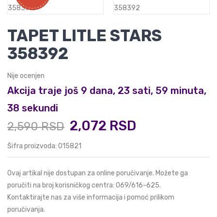
TAPET LITLE STARS
358392
Nije ocenjen
Akcija traje još 9 dana, 23 sati, 59 minuta,
38 sekundi
2,072 RSD
2,590 RSD
Šifra proizvoda: 015821
Ovaj artikal nije dostupan za online poručivanje. Možete ga
poručiti na broj korisničkog centra:
069/616-625
.
Kontaktirajte nas za više informacija i pomoć prilikom
poručivanja.