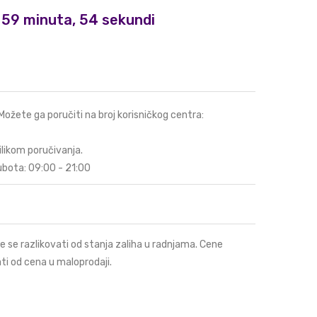
i, 59 minuta, 53 sekundi
 Možete ga poručiti na broj korisničkog centra:
ilikom poručivanja.
ubota: 09:00 - 21:00
e se razlikovati od stanja zaliha u radnjama. Cene
ti od cena u maloprodaji.