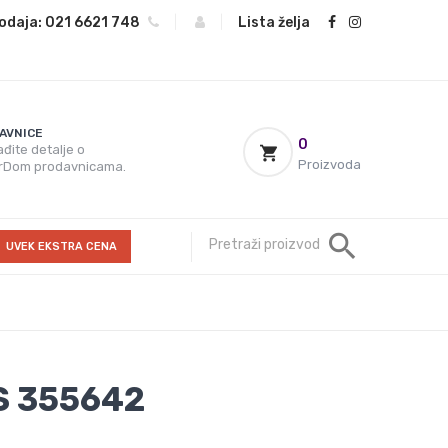
odaja:
021 6621 748
|
|
Lista želja
AVNICE
0
đite detalje o
Proizvoda
rDom prodavnicama.
UVEK EKSTRA CENA
S 355642