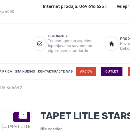
Internet prodaja:
069 616 625
|
Velepr
eko 6000
SIGURNOST
PROD
Trideset godina uspešno
Prona
ispunjavamo savremene
Deko
sigurnosne standarde.
A PRIČA
ŠTA NUDIMO
KONTAKTIRAJTE NAS
AKCIJA
OUTLET
ARS 355642
TAPET LITLE STAR
Nije ocenjen