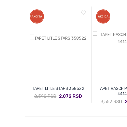
TION 319903
TAPET LITLE STARS 358522
TAPET RASCH P
4414
432 RSD
2,590 RSD
2,072 RSD
3,552 RSD