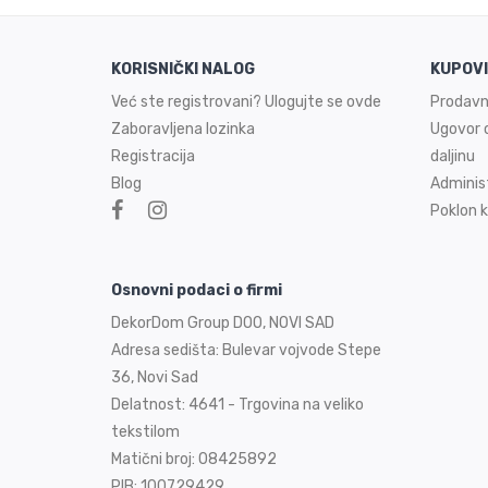
KORISNIČKI NALOG
KUPOV
Već ste registrovani? Ulogujte se ovde
Prodavn
Zaboravljena lozinka
Ugovor o
Registracija
daljinu
Blog
Adminis
Poklon k
Osnovni podaci o firmi
DekorDom Group DOO, NOVI SAD
Adresa sedišta: Bulevar vojvode Stepe
36, Novi Sad
Delatnost: 4641 - Trgovina na veliko
tekstilom
Matični broj: 08425892
PIB: 100729429