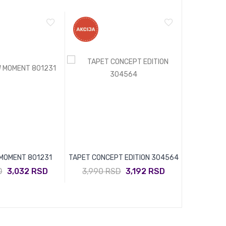
MOMENT 801231
TAPET CONCEPT EDITION 304564
TAPET N
D
3,032 RSD
3,990 RSD
3,192 RSD
4,090 