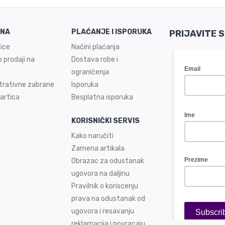
INA
PLAĆANJE I ISPORUKA
PRIJAVITE 
ice
Načini plaćanja
 prodaji na
Dostava robe i
ograničenja
trativne zabrane
Isporuka
artica
Besplatna isporuka
KORISNIČKI SERVIS
Kako naručiti
Zamena artikala
Obrazac za odustanak
ugovora na daljinu
Pravilnik o koriscenju
prava na odustanak od
ugovora i resavanju
reklamacija i povracaju