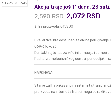
Akcija traje još 11 dana, 23 sat
2,072 RSD
2,590 RSD
Šifra proizvoda: 015800
Ovaj artikal nije dostupan za online poručivanje.
069/616-625
.
Kontaktirajte nas za više informacija i pomoć pr
Radno vreme korisničkog centra: ponedeljak – s
NAPOMENA:
Stanje zaliha prikazano na internet stranici mož
proizvoda na internet stranici mogu se razlikova