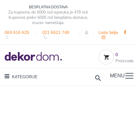
BESPLATNA DOSTAVA
Za kupovinu do 6000 rsd isporuka je 479 rsd.
Kupovina preko 6000 rsd besplatna dostava,
izuzev nameštaja.
069 616 625
|
021 6621 748
|
|
Lista želja
0
Proizvoda
MENU
KATEGORIJE