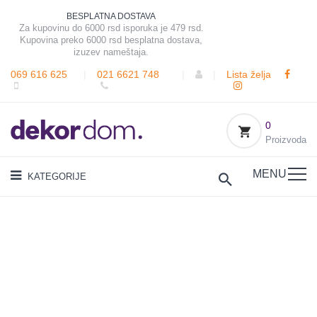
BESPLATNA DOSTAVA
Za kupovinu do 6000 rsd isporuka je 479 rsd.
Kupovina preko 6000 rsd besplatna dostava,
izuzev nameštaja.
069 616 625
|
021 6621 748
|
|
Lista želja
0
Proizvoda
MENU
KATEGORIJE