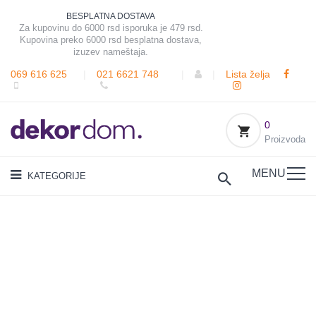
BESPLATNA DOSTAVA
Za kupovinu do 6000 rsd isporuka je 479 rsd.
Kupovina preko 6000 rsd besplatna dostava,
izuzev nameštaja.
069 616 625
|
021 6621 748
|
|
Lista želja
0
Proizvoda
MENU
KATEGORIJE