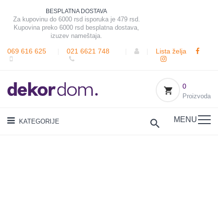
BESPLATNA DOSTAVA
Za kupovinu do 6000 rsd isporuka je 479 rsd.
Kupovina preko 6000 rsd besplatna dostava,
izuzev nameštaja.
069 616 625
|
021 6621 748
|
|
Lista želja
0
Proizvoda
MENU
KATEGORIJE