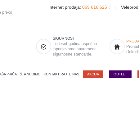
Internet prodaja:
069 616 625
|
Veleprod
a preko
SIGURNOST
PRODA
Trideset godina uspešno
Pronađi
ispunjavamo savremene
DekorD
sigurnosne standarde.
AŠA PRIČA
ŠTA NUDIMO
KONTAKTIRAJTE NAS
AKCIJA
OUTLET