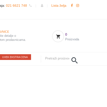
aja:
021 6621 748
|
|
Lista želja
VNICE
0
te detalje o
Proizvoda
om prodavnicama.
UVEK EKSTRA CENA