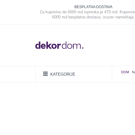
BESPLATNA DOSTAVA
Za kupovinu do 6000 rsd isporuka je 479 rsd. Kupovin
6000 rsd besplatna dostava, izuzev nameštaja.
DOM
N
KATEGORIJE