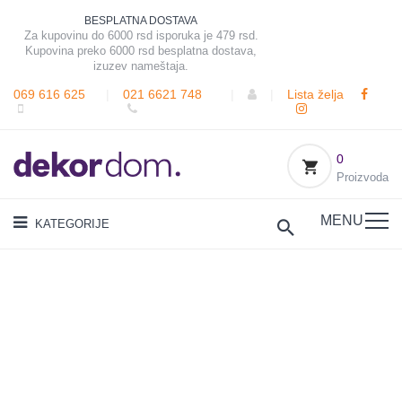
BESPLATNA DOSTAVA
Za kupovinu do 6000 rsd isporuka je 479 rsd.
Kupovina preko 6000 rsd besplatna dostava,
izuzev nameštaja.
069 616 625
|
021 6621 748
|
|
Lista želja
0
Proizvoda
MENU
KATEGORIJE