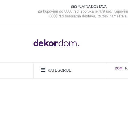
BESPLATNA DOSTAVA
Za kupovinu do 6000 rsd isporuka je 479 rsd. Kupovin
6000 rsd besplatna dostava, izuzev nameštaja.
DOM
N
KATEGORIJE