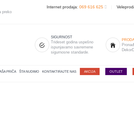
Internet prodaja:
069 616 625
|
Veleprod
a preko
SIGURNOST
PRODA
Trideset godina uspešno
Pronađi
ispunjavamo savremene
DekorD
sigurnosne standarde.
AŠA PRIČA
ŠTA NUDIMO
KONTAKTIRAJTE NAS
AKCIJA
OUTLET