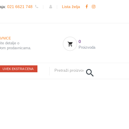
aja:
021 6621 748
|
|
Lista želja
VNICE
0
te detalje o
Proizvoda
om prodavnicama.
UVEK EKSTRA CENA