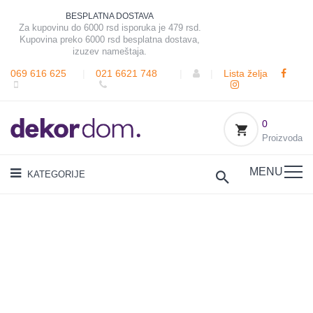
BESPLATNA DOSTAVA
Za kupovinu do 6000 rsd isporuka je 479 rsd.
Kupovina preko 6000 rsd besplatna dostava,
izuzev nameštaja.
069 616 625
|
021 6621 748
|
|
Lista želja
0
Proizvoda
MENU
KATEGORIJE