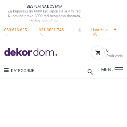
BESPLATNA DOSTAVA
Za kupovinu do 6000 rsd isporuka je 479 rsd.
Kupovina preko 6000 rsd besplatna dostava,
izuzev nameštaja.
069 616 625
|
021 6621 748
|
|
Lista želja
0
Proizvoda
MENU
KATEGORIJE