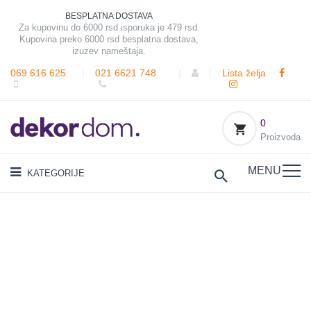
BESPLATNA DOSTAVA
Za kupovinu do 6000 rsd isporuka je 479 rsd.
Kupovina preko 6000 rsd besplatna dostava,
izuzev nameštaja.
069 616 625
|
021 6621 748
|
|
Lista želja
0
Proizvoda
MENU
KATEGORIJE