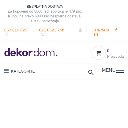
BESPLATNA DOSTAVA
Za kupovinu do 6000 rsd isporuka je 479 rsd.
Kupovina preko 6000 rsd besplatna dostava,
izuzev nameštaja.
069 616 625
|
021 6621 748
|
|
Lista želja
0
Proizvoda
MENU
KATEGORIJE