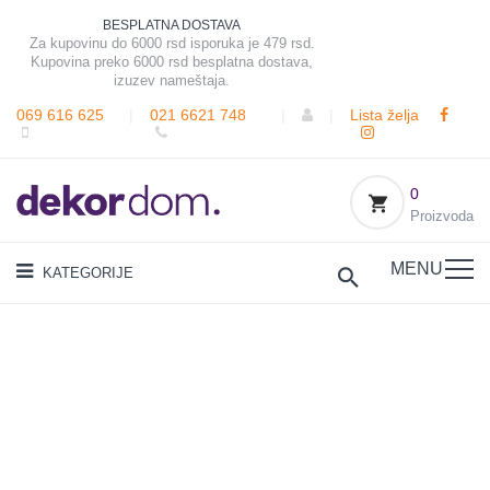
BESPLATNA DOSTAVA
Za kupovinu do 6000 rsd isporuka je 479 rsd.
Kupovina preko 6000 rsd besplatna dostava,
izuzev nameštaja.
069 616 625
|
021 6621 748
|
|
Lista želja
0
Proizvoda
MENU
KATEGORIJE