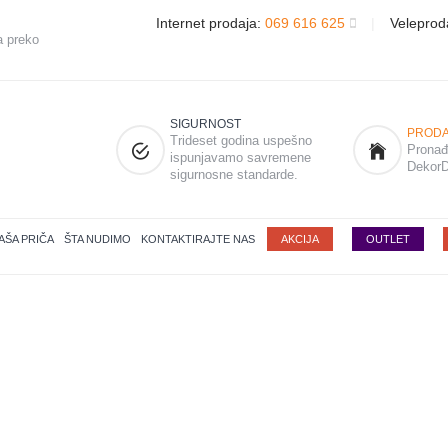
Internet prodaja:
069 616 625
|
Veleprod
a preko
SIGURNOST
PRODA
Trideset godina uspešno
Pronađi
ispunjavamo savremene
DekorD
sigurnosne standarde.
AŠA PRIČA
ŠTA NUDIMO
KONTAKTIRAJTE NAS
AKCIJA
OUTLET