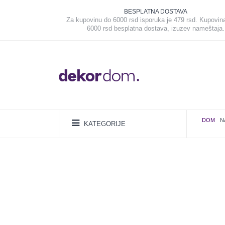
BESPLATNA DOSTAVA
Za kupovinu do 6000 rsd isporuka je 479 rsd. Kupovin
6000 rsd besplatna dostava, izuzev nameštaja.
DOM
N
KATEGORIJE