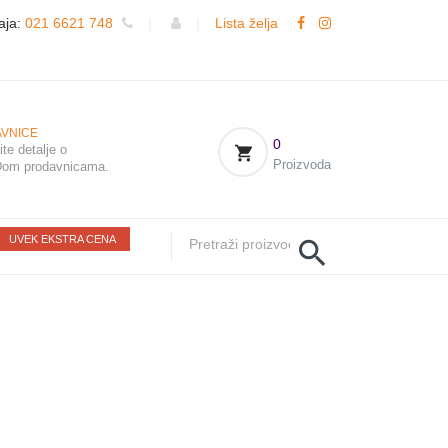
aja:
021 6621 748
|
|
Lista želja
VNICE
0
te detalje o
Proizvoda
om prodavnicama.
UVEK EKSTRA CENA