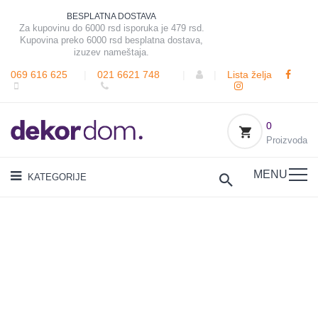
BESPLATNA DOSTAVA
Za kupovinu do 6000 rsd isporuka je 479 rsd.
Kupovina preko 6000 rsd besplatna dostava,
izuzev nameštaja.
069 616 625
|
021 6621 748
|
|
Lista želja
0
Proizvoda
MENU
KATEGORIJE