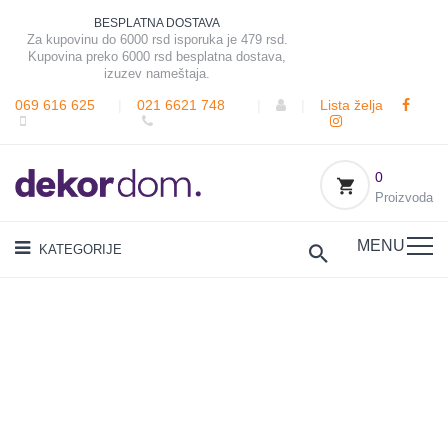
BESPLATNA DOSTAVA
Za kupovinu do 6000 rsd isporuka je 479 rsd.
Kupovina preko 6000 rsd besplatna dostava,
izuzev nameštaja.
069 616 625
|
021 6621 748
|
|
Lista želja
0
Proizvoda
MENU
KATEGORIJE