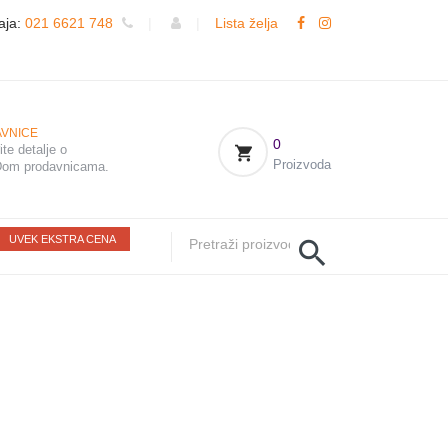
aja:
021 6621 748
|
|
Lista želja
VNICE
0
te detalje o
Proizvoda
om prodavnicama.
UVEK EKSTRA CENA