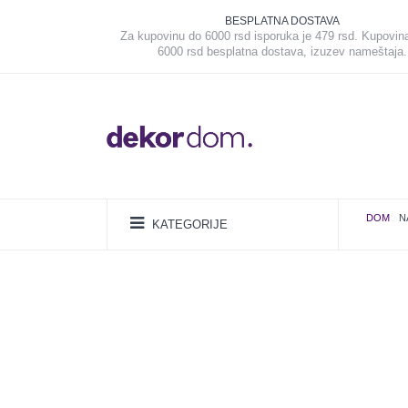
BESPLATNA DOSTAVA
Za kupovinu do 6000 rsd isporuka je 479 rsd. Kupovin
6000 rsd besplatna dostava, izuzev nameštaja.
DOM
N
KATEGORIJE