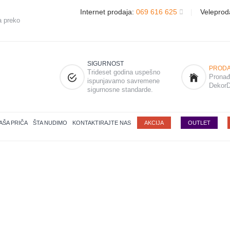
Internet prodaja:
069 616 625
|
Veleprod
a preko
SIGURNOST
PRODA
Trideset godina uspešno
Pronađi
ispunjavamo savremene
DekorD
sigurnosne standarde.
AŠA PRIČA
ŠTA NUDIMO
KONTAKTIRAJTE NAS
AKCIJA
OUTLET