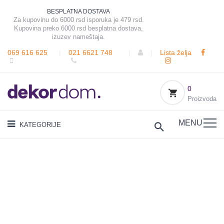
BESPLATNA DOSTAVA
Za kupovinu do 6000 rsd isporuka je 479 rsd.
Kupovina preko 6000 rsd besplatna dostava,
izuzev nameštaja.
069 616 625
|
021 6621 748
|
|
Lista želja
0
Proizvoda
MENU
KATEGORIJE