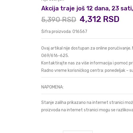
Akcija traje još 12 dana, 23 sat
4,312 RSD
5,390 RSD
Šifra proizvoda: 016567
Ovaj artikal nije dostupan za online poručivanje.
069/616-625
.
Kontaktirajte nas za više informacija i pomoć pr
Radno vreme korisničkog centra: ponedeljak – s
NAPOMENA:
Stanje zaliha prikazano na internet stranici mož
proizvoda na internet stranici mogu se razlikova