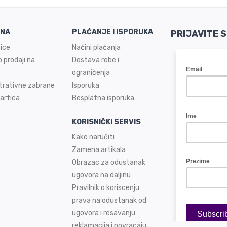
INA
PLAĆANJE I ISPORUKA
PRIJAVITE 
ice
Načini plaćanja
 prodaji na
Dostava robe i
ograničenja
trativne zabrane
Isporuka
artica
Besplatna isporuka
KORISNIČKI SERVIS
Kako naručiti
Zamena artikala
Obrazac za odustanak
ugovora na daljinu
Pravilnik o koriscenju
prava na odustanak od
ugovora i resavanju
reklamacija i povracaju