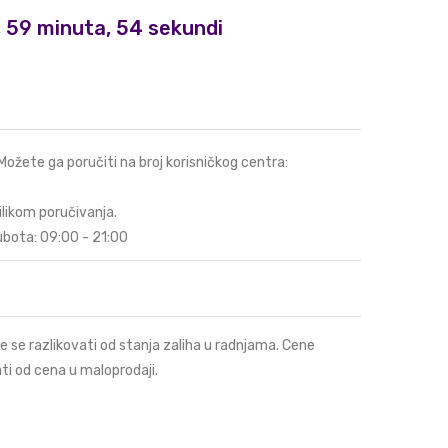
i, 59 minuta, 53 sekundi
 Možete ga poručiti na broj korisničkog centra:
ilikom poručivanja.
ubota: 09:00 - 21:00
e se razlikovati od stanja zaliha u radnjama. Cene
ti od cena u maloprodaji.