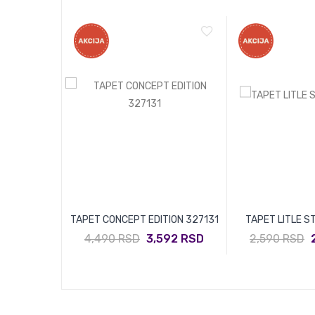
 31793-3
TAPET CONCEPT EDITION 327131
TAPET LITLE S
872 RSD
4,490 RSD
3,592 RSD
2,590 RSD