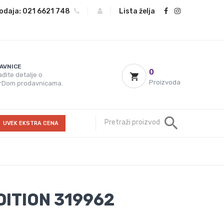
odaja:
021 6621 748
|
|
Lista želja
AVNICE
0
đite detalje o
Proizvoda
rDom prodavnicama.
UVEK EKSTRA CENA
ITION 319962