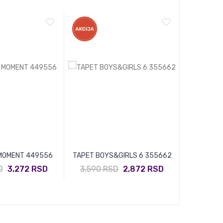
MOMENT 449556
TAPET BOYS&GIRLS 6 355662
TAPET RA
D
3,272 RSD
3,590 RSD
2,872 RSD
2,880 