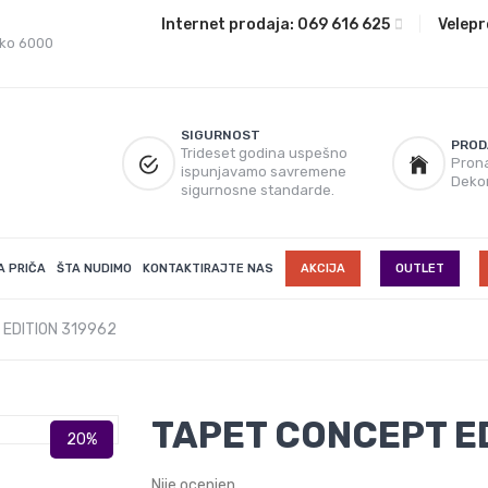
Internet prodaja:
069 616 625
|
Velepr
eko 6000
SIGURNOST
PROD
Trideset godina uspešno
Prona
ispunjavamo savremene
Deko
sigurnosne standarde.
A PRIČA
ŠTA NUDIMO
KONTAKTIRAJTE NAS
AKCIJA
OUTLET
EDITION 319962
TAPET CONCEPT ED
Nije ocenjen