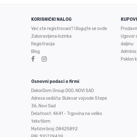
KORISNIČKI NALOG
KUPOV
Već ste registrovani? Ulogujte se ovde
Prodavn
Zaboravljena lozinka
Ugovor o
Registracija
daljinu
Blog
Adminis
Poklon k
Osnovni podaci o firmi
DekorDom Group DOO, NOVI SAD
Adresa sedišta: Bulevar vojvode Stepe
36, Novi Sad
Delatnost: 4641 - Trgovina na veliko
tekstilom
Matični broj: 08425892
PIB: 100729429