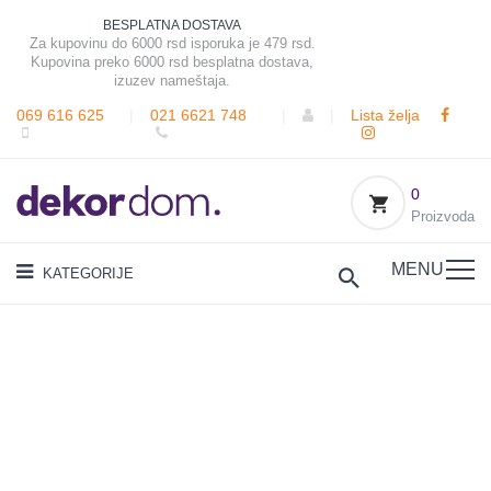
BESPLATNA DOSTAVA
Za kupovinu do 6000 rsd isporuka je 479 rsd.
Kupovina preko 6000 rsd besplatna dostava,
izuzev nameštaja.
069 616 625
|
021 6621 748
|
|
Lista želja
0
Proizvoda
MENU
KATEGORIJE