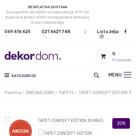
BESPLATNA DOSTAVA
Za kupovinu do 6000 rsd isporuka je 479 rsd.
Kupovina preko 6000 rsd besplatna dostava,
izuzev nameštaja.
069 616 625
|
021 6621 748
|
|
Lista želja
0
Proizvoda
MENU
KATEGORIJE
Početna
DNEVNA SOBA
TAPETE
TAPET CONCEPT EDITION 30