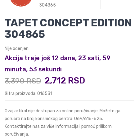
TAPET CONCEPT EDITION
304865
Nije ocenjen
Akcija traje još 12 dana, 23 sati, 59
minuta, 53 sekundi
2,712 RSD
3,390 RSD
Šifra proizvoda: 016531
Ovaj artikal nije dostupan za online poručivanje. Možete ga
poručiti na broj korisničkog centra:
069/616-625
.
Kontaktirajte nas za više informacija i pomoć prilikom
poručivanja.