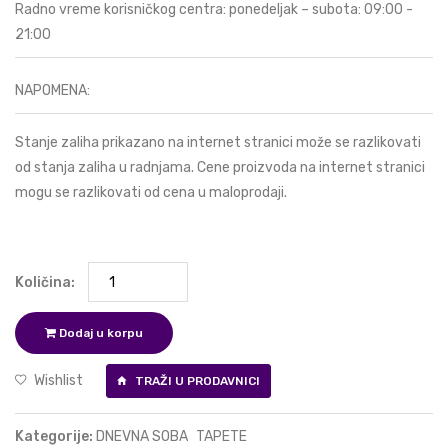
Radno vreme korisničkog centra: ponedeljak – subota: 09:00 -
21:00
NAPOMENA:
Stanje zaliha prikazano na internet stranici može se razlikovati
od stanja zaliha u radnjama. Cene proizvoda na internet stranici
mogu se razlikovati od cena u maloprodaji.
Količina:
Dodaj u korpu
Wishlist
TRAŽI U PRODAVNICI
Kategorije:
DNEVNA SOBA
TAPETE