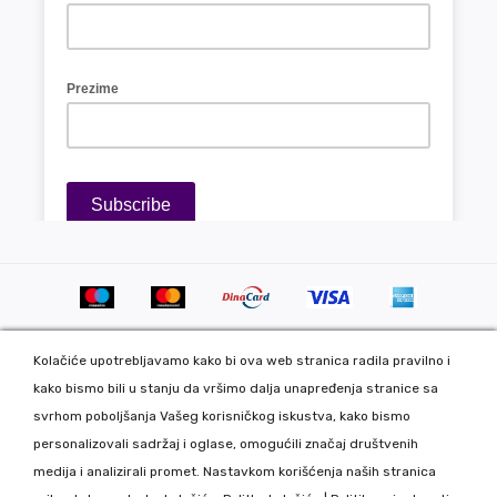
Kolačiće upotrebljavamo kako bi ova web stranica radila pravilno i
kako bismo bili u stanju da vršimo dalja unapređenja stranice sa
svrhom poboljšanja Vašeg korisničkog iskustva, kako bismo
personalizovali sadržaj i oglase, omogućili značaj društvenih
Copyright 2020 DekorDom Group DOO. All Rights Reserved. Web
medija i analizirali promet. Nastavkom korišćenja naših stranica
development: CMS by Global Webmasters -