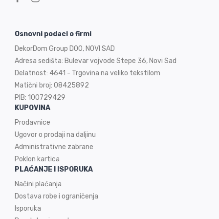
Osnovni podaci o firmi
DekorDom Group DOO, NOVI SAD
Adresa sedišta: Bulevar vojvode Stepe 36, Novi Sad
Delatnost: 4641 - Trgovina na veliko tekstilom
Matični broj: 08425892
PIB: 100729429
KUPOVINA
Prodavnice
Ugovor o prodaji na
daljinu
Administrativne zabrane
Poklon kartica
PLAĆANJE I ISPORUKA
Načini plaćanja
Dostava robe i ograničenja
Isporuka