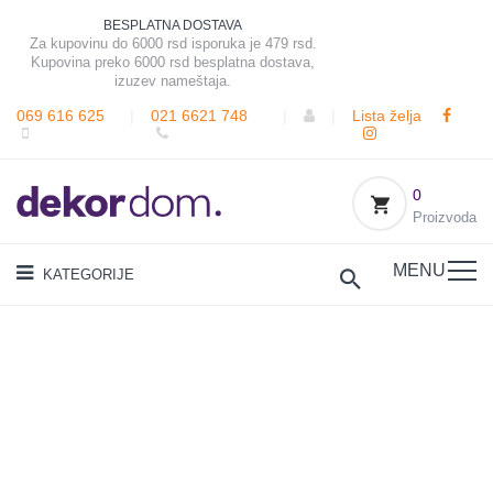
BESPLATNA DOSTAVA
Za kupovinu do 6000 rsd isporuka je 479 rsd.
Kupovina preko 6000 rsd besplatna dostava,
izuzev nameštaja.
069 616 625
|
021 6621 748
|
|
Lista želja
0
Proizvoda
MENU
KATEGORIJE