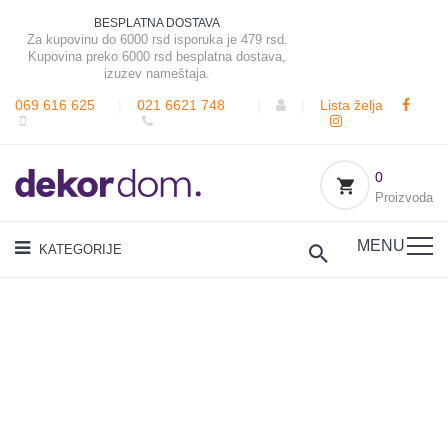
BESPLATNA DOSTAVA
Za kupovinu do 6000 rsd isporuka je 479 rsd.
Kupovina preko 6000 rsd besplatna dostava,
izuzev nameštaja.
069 616 625
|
021 6621 748
|
|
Lista želja
0
Proizvoda
MENU
KATEGORIJE