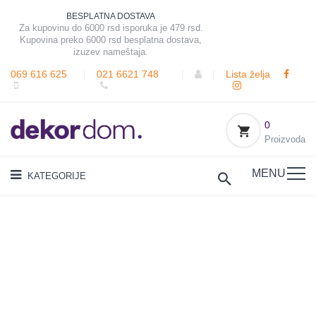
BESPLATNA DOSTAVA
Za kupovinu do 6000 rsd isporuka je 479 rsd.
Kupovina preko 6000 rsd besplatna dostava,
izuzev nameštaja.
069 616 625
|
021 6621 748
|
|
Lista želja
0
Proizvoda
MENU
KATEGORIJE