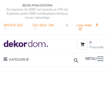
BESPLATNA DOSTAVA
Za kupovinu do 6000 rsd isporuka je 479 rsd.
Kupovina preko 6000 rsd besplatna dostava,
izuzev nameštaja.
069 616 625
|
021 6621 748
|
|
Lista želja
0
Proizvoda
MENU
KATEGORIJE