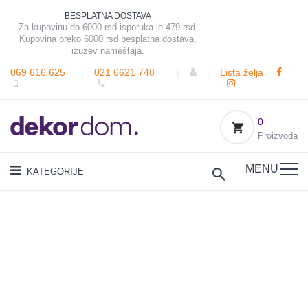
BESPLATNA DOSTAVA
Za kupovinu do 6000 rsd isporuka je 479 rsd.
Kupovina preko 6000 rsd besplatna dostava,
izuzev nameštaja.
069 616 625
|
021 6621 748
|
|
Lista želja
0
Proizvoda
MENU
KATEGORIJE