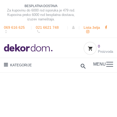
BESPLATNA DOSTAVA
Za kupovinu do 6000 rsd isporuka je 479 rsd.
Kupovina preko 6000 rsd besplatna dostava,
izuzev nameštaja.
069 616 625
|
021 6621 748
|
|
Lista želja
0
Proizvoda
MENU
KATEGORIJE