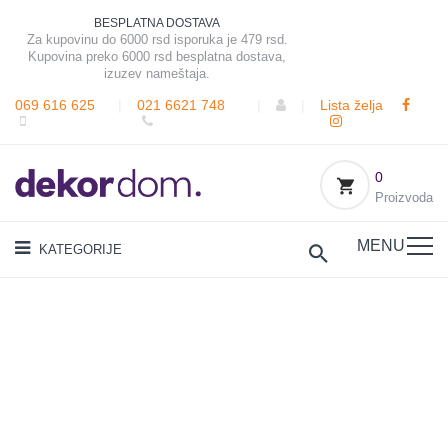
BESPLATNA DOSTAVA
Za kupovinu do 6000 rsd isporuka je 479 rsd.
Kupovina preko 6000 rsd besplatna dostava,
izuzev nameštaja.
069 616 625
|
021 6621 748
|
|
Lista želja
0
Proizvoda
MENU
KATEGORIJE