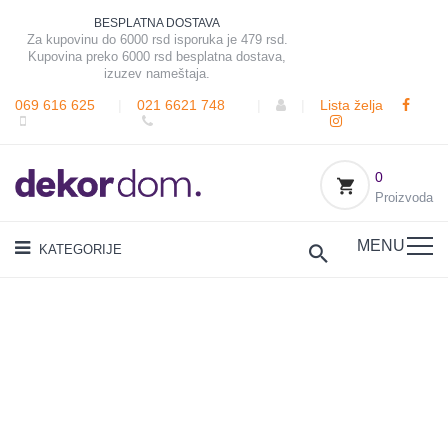
BESPLATNA DOSTAVA
Za kupovinu do 6000 rsd isporuka je 479 rsd.
Kupovina preko 6000 rsd besplatna dostava,
izuzev nameštaja.
069 616 625
|
021 6621 748
|
|
Lista želja
0
Proizvoda
MENU
KATEGORIJE