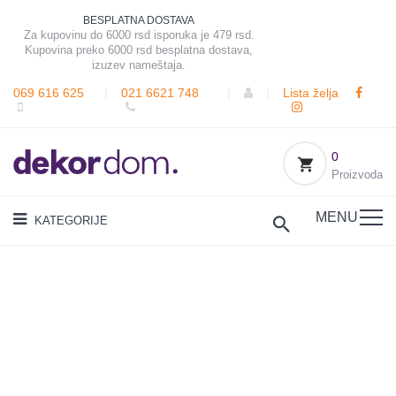
BESPLATNA DOSTAVA
Za kupovinu do 6000 rsd isporuka je 479 rsd.
Kupovina preko 6000 rsd besplatna dostava,
izuzev nameštaja.
069 616 625
|
021 6621 748
|
|
Lista želja
0
Proizvoda
MENU
KATEGORIJE