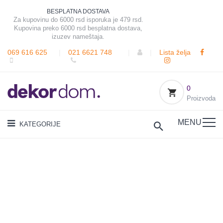
BESPLATNA DOSTAVA
Za kupovinu do 6000 rsd isporuka je 479 rsd.
Kupovina preko 6000 rsd besplatna dostava,
izuzev nameštaja.
069 616 625
|
021 6621 748
|
|
Lista želja
0
Proizvoda
MENU
KATEGORIJE