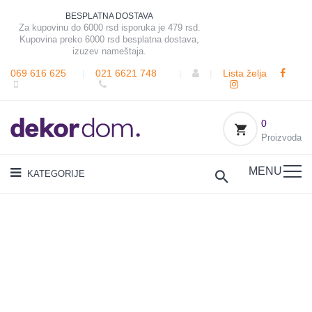
BESPLATNA DOSTAVA
Za kupovinu do 6000 rsd isporuka je 479 rsd.
Kupovina preko 6000 rsd besplatna dostava,
izuzev nameštaja.
069 616 625
|
021 6621 748
|
|
Lista želja
0
Proizvoda
MENU
KATEGORIJE