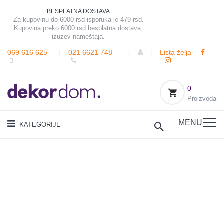
BESPLATNA DOSTAVA
Za kupovinu do 6000 rsd isporuka je 479 rsd.
Kupovina preko 6000 rsd besplatna dostava,
izuzev nameštaja.
069 616 625
|
021 6621 748
|
|
Lista želja
0
Proizvoda
MENU
KATEGORIJE