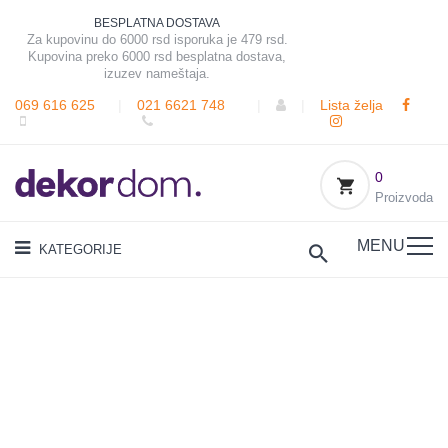
BESPLATNA DOSTAVA
Za kupovinu do 6000 rsd isporuka je 479 rsd.
Kupovina preko 6000 rsd besplatna dostava,
izuzev nameštaja.
069 616 625
|
021 6621 748
|
|
Lista želja
0
Proizvoda
MENU
KATEGORIJE