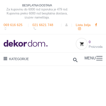
BESPLATNA DOSTAVA
Za kupovinu do 6000 rsd isporuka je 479 rsd.
Kupovina preko 6000 rsd besplatna dostava,
izuzev nameštaja.
069 616 625
|
021 6621 748
|
|
Lista želja
0
Proizvoda
MENU
KATEGORIJE