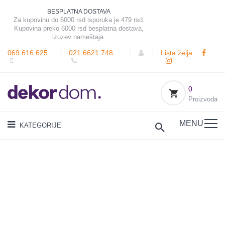
BESPLATNA DOSTAVA
Za kupovinu do 6000 rsd isporuka je 479 rsd.
Kupovina preko 6000 rsd besplatna dostava,
izuzev nameštaja.
069 616 625
|
021 6621 748
|
|
Lista želja
0
Proizvoda
MENU
KATEGORIJE