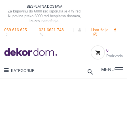
BESPLATNA DOSTAVA
Za kupovinu do 6000 rsd isporuka je 479 rsd.
Kupovina preko 6000 rsd besplatna dostava,
izuzev nameštaja.
069 616 625
|
021 6621 748
|
|
Lista želja
0
Proizvoda
MENU
KATEGORIJE