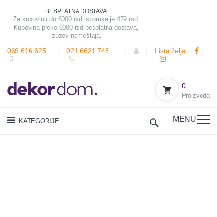
BESPLATNA DOSTAVA
Za kupovinu do 6000 rsd isporuka je 479 rsd.
Kupovina preko 6000 rsd besplatna dostava,
izuzev nameštaja.
069 616 625
|
021 6621 748
|
|
Lista želja
0
Proizvoda
MENU
KATEGORIJE