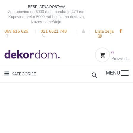
BESPLATNA DOSTAVA
Za kupovinu do 6000 rsd isporuka je 479 rsd.
Kupovina preko 6000 rsd besplatna dostava,
izuzev nameštaja.
069 616 625
|
021 6621 748
|
|
Lista želja
0
Proizvoda
MENU
KATEGORIJE