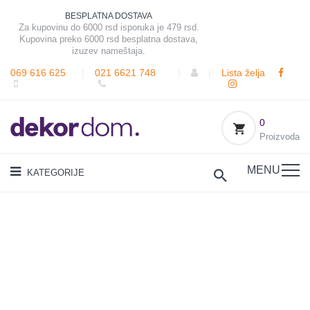
BESPLATNA DOSTAVA
Za kupovinu do 6000 rsd isporuka je 479 rsd.
Kupovina preko 6000 rsd besplatna dostava,
izuzev nameštaja.
069 616 625
|
021 6621 748
|
|
Lista želja
0
Proizvoda
MENU
KATEGORIJE